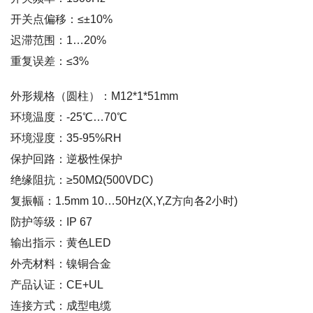
开关点偏移：≤±10%
迟滞范围：1…20%
重复误差：≤3%
外形规格（圆柱）：M12*1*51mm
环境温度：-25℃…70℃
环境湿度：35-95%RH
保护回路：逆极性保护
绝缘阻抗：≥50MΩ(500VDC)
复振幅：1.5mm 10…50Hz(X,Y,Z方向各2小时)
防护等级：IP 67
输出指示：黄色LED
外壳材料：镍铜合金
产品认证：CE+UL
连接方式：成型电缆