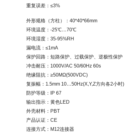
重复误差：≤3%
外形规格（方柱）：40*40*66mm
环境温度：-25℃…70℃
环境湿度：35-95%RH
漏电流：≤1mA
保护回路：短路保护、过载保护、逆极性保护
冲击耐压：1000V/AC 50/60Hz 60s
绝缘阻抗：≥50MΩ(500VDC)
复振幅：1.5mm 10…50Hz(X,Y,Z方向各2小时)
防护等级：IP 67
输出指示：黄色LED
外壳材料：PBT
产品认证：CE
连接方式：M12连接器