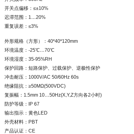
开关点偏移：≤±10%
迟滞范围：1…20%
重复误差：≤3%
外形规格（方形）：40*40*120mm
环境温度：-25℃…70℃
环境湿度：35-95%RH
保护回路：短路保护、过载保护、逆极性保护
冲击耐压：1000V/AC 50/60Hz 60s
绝缘阻抗：≥50MΩ(500VDC)
复振幅：1.5mm 10…50Hz(X,Y,Z方向各2小时)
防护等级：IP 67
输出指示：黄色LED
外壳材料：PBT
产品认证：CE