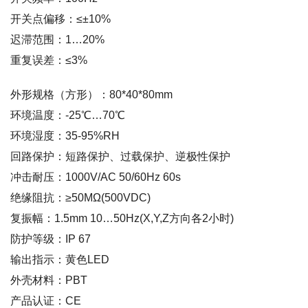
开关点偏移：≤±10%
迟滞范围：1…20%
重复误差：≤3%
外形规格（方形）：80*40*80mm
环境温度：-25℃…70℃
环境湿度：35-95%RH
回路保护：短路保护、过载保护、逆极性保护
冲击耐压：1000V/AC 50/60Hz 60s
绝缘阻抗：≥50MΩ(500VDC)
复振幅：1.5mm 10…50Hz(X,Y,Z方向各2小时)
防护等级：IP 67
输出指示：黄色LED
外壳材料：PBT
产品认证：CE