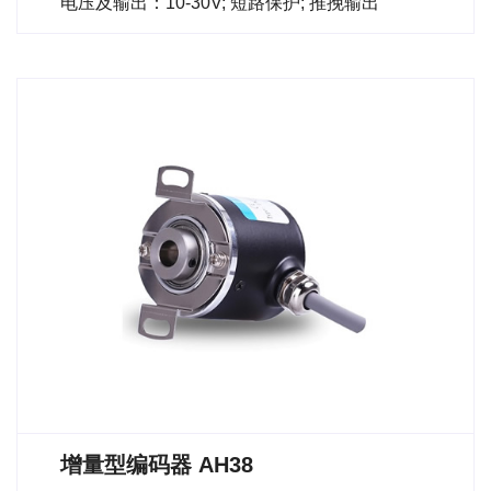
电压及输出：10-30V; 短路保护; 推挽输出
增量型编码器 AH38