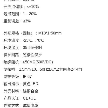
开关点偏移：≤±10%
迟滞范围：1…20%
重复误差：≤3%
外形规格（圆柱）：M18*1*50mm
环境温度：-25℃…70℃
环境湿度：35-95%RH
保护回路：逆极性保护
绝缘阻抗：≥50MΩ(500VDC)
复振幅：1.5mm 10…50Hz(X,Y,Z方向各2小时)
防护等级：IP 67
输出指示：黄色LED
外壳材料：镍铜合金
产品认证：CE+UL
连接方式：成型电缆