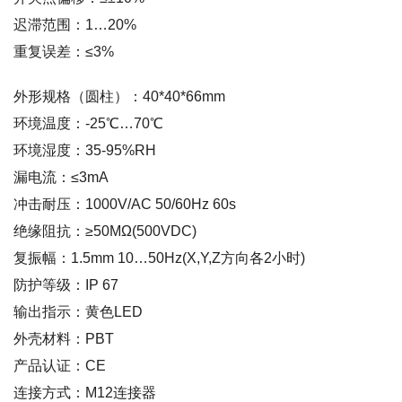
迟滞范围：1…20%
重复误差：≤3%
外形规格（圆柱）：40*40*66mm
环境温度：-25℃…70℃
环境湿度：35-95%RH
漏电流：≤3mA
冲击耐压：1000V/AC 50/60Hz 60s
绝缘阻抗：≥50MΩ(500VDC)
复振幅：1.5mm 10…50Hz(X,Y,Z方向各2小时)
防护等级：IP 67
输出指示：黄色LED
外壳材料：PBT
产品认证：CE
连接方式：M12连接器