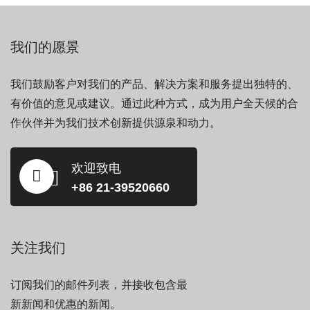
我们的愿景
我们鼓励客户对我们的产品、解决方案和服务提出独特的、
有价值的意见或建议。通过此种方式，成为用户全天候的合
作伙伴并为我们技术创新提供源泉和动力。
欢迎致电
+86 21-39520660
关注我们
订阅我们的邮件列表，并接收包含最
新新闻和优惠的新闻。