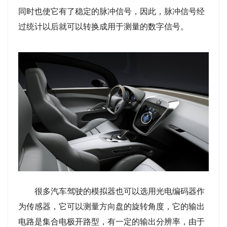
同时也使它有了稳定的脉冲信号，因此，脉冲信号经
过统计以后就可以转换成用于测量的数字信号。
很多汽车驾驶的模拟器也可以选用光电编码器作
为传感器，它可以测量方向盘的旋转角度，它的输出
电路是集合电极开路型，有一定的输出分辨率，由于