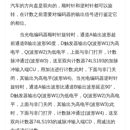
汽车的方向盘是双向的，顺时针和逆时针都可以旋
转，在计数之前需要对编码器的输出信号进行鉴定它
的相位。
当光电编码器顺时针旋转时，通道A输出波形超
前通道B输出波形90度，D触发器输出Q(波形W1)为高
电平，Q(波形W2)为低电平，上面与非门打开，计数
脉冲通过(波形W3)，送至双向计数器74LS193的加脉
冲输入端CU，用加法进行计数;此时，下面与非门关
闭，其输出为高电平(波形W4)。当光电编码器逆时针
旋转时，通道A输出波形比通道B输出波形延迟90°，
D触发器输出Q(波形W1)为低电平，Q(波形W2)为高电
平，上面与非门关闭，其输出为高电平(波形W3);此
时，下面与非门打开，计数脉冲通过(波形W4)，送至
双向计数器74LS193的减脉冲输入端CD，用减法的